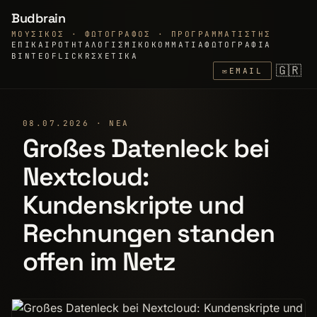
Budbrain
ΜΟΥΣΙΚΌΣ · ΦΩΤΟΓΡΆΦΟΣ · ΠΡΟΓΡΑΜΜΑΤΙΣΤΉΣ
ΕΠΙΚΑΙΡΌΤΗΤΑ
ΛΟΓΙΣΜΙΚΌ
ΚΟΜΜΆΤΙΑ
ΦΩΤΟΓΡΑΦΊΑ
ΒΊΝΤΕΟ
FLICKR
ΣΧΕΤΙΚΆ
🇬🇷
✉
EMAIL
08.07.2026 · ΝΈΑ
Großes Datenleck bei
Nextcloud:
Kundenskripte und
Rechnungen standen
offen im Netz