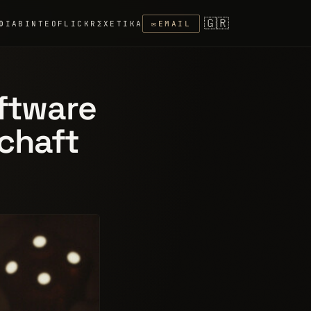
🇬🇷
ΦΊΑ
ΒΊΝΤΕΟ
FLICKR
ΣΧΕΤΙΚΆ
✉
EMAIL
oftware
chaft