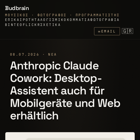
Budbrain
ΜΟΥΣΙΚΌΣ · ΦΩΤΟΓΡΆΦΟΣ · ΠΡΟΓΡΑΜΜΑΤΙΣΤΉΣ
ΕΠΙΚΑΙΡΌΤΗΤΑ
ΛΟΓΙΣΜΙΚΌ
ΚΟΜΜΆΤΙΑ
ΦΩΤΟΓΡΑΦΊΑ
ΒΊΝΤΕΟ
FLICKR
ΣΧΕΤΙΚΆ
🇬🇷
✉
EMAIL
08.07.2026 · ΝΈΑ
Anthropic Claude
Cowork: Desktop-
Assistent auch für
Mobilgeräte und Web
erhältlich