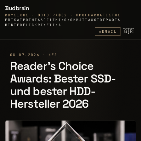
Budbrain
ΜΟΥΣΙΚΌΣ · ΦΩΤΟΓΡΆΦΟΣ · ΠΡΟΓΡΑΜΜΑΤΙΣΤΉΣ
ΕΠΙΚΑΙΡΌΤΗΤΑ
ΛΟΓΙΣΜΙΚΌ
ΚΟΜΜΆΤΙΑ
ΦΩΤΟΓΡΑΦΊΑ
ΒΊΝΤΕΟ
FLICKR
ΣΧΕΤΙΚΆ
🇬🇷
✉
EMAIL
08.07.2026 · ΝΈΑ
Reader's Choice
Awards: Bester SSD-
und bester HDD-
Hersteller 2026