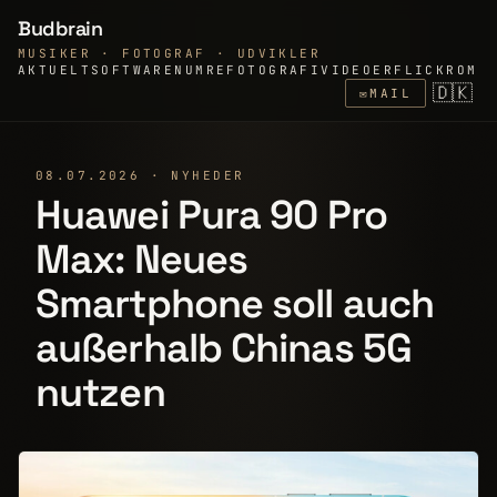
Budbrain
MUSIKER · FOTOGRAF · UDVIKLER
AKTUELT
SOFTWARE
NUMRE
FOTOGRAFI
VIDEOER
FLICKR
OM
🇩🇰
✉
MAIL
08.07.2026 · NYHEDER
Huawei Pura 90 Pro
Max: Neues
Smartphone soll auch
außerhalb Chinas 5G
nutzen