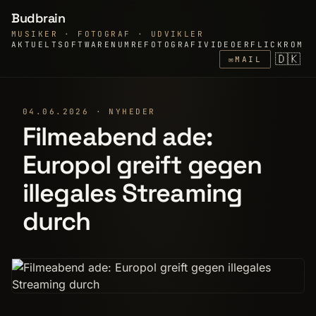
Budbrain
MUSIKER · FOTOGRAF · UDVIKLER
AKTUELT
SOFTWARE
NUMRE
FOTOGRAFI
VIDEOER
FLICKR
OM
🇩🇰
✉
MAIL
04.06.2026 · NYHEDER
Filmeabend ade:
Europol greift gegen
illegales Streaming
durch