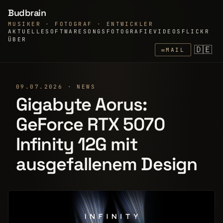
Budbrain
MUSIKER · FOTOGRAF · ENTWICKLER
AKTUELLE
SOFTWARE
SONGS
FOTOGRAFIE
VIDEOS
FLICKR
ÜBER
🇩🇪
✉
MAIL
09.07.2026 · NEWS
Gigabyte Aorus:
GeForce RTX 5070
Infinity 12G mit
ausgefallenem Design