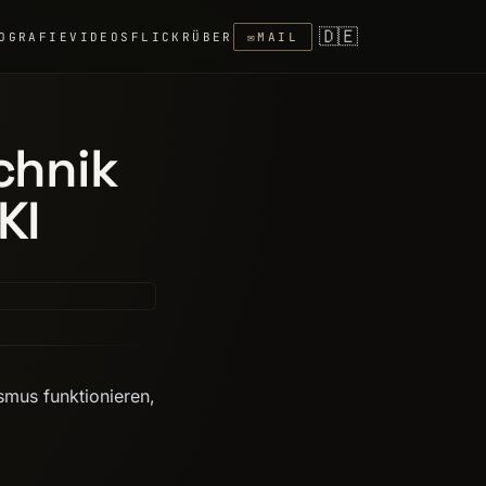
🇩🇪
OGRAFIE
VIDEOS
FLICKR
ÜBER
✉
MAIL
chnik
KI
smus funktionieren,