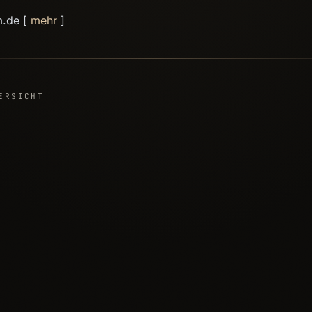
m.de [
mehr
]
ERSICHT