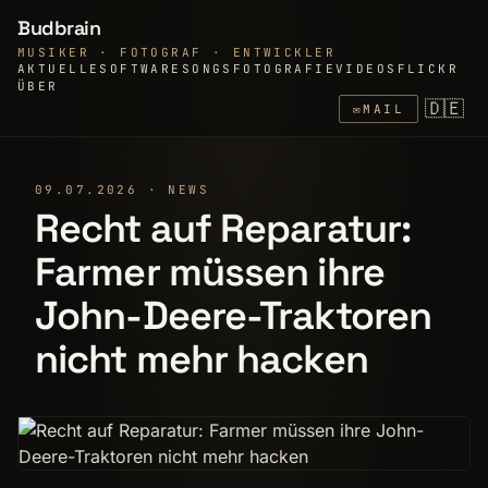
Budbrain
MUSIKER · FOTOGRAF · ENTWICKLER
AKTUELLE
SOFTWARE
SONGS
FOTOGRAFIE
VIDEOS
FLICKR
ÜBER
🇩🇪
✉
MAIL
09.07.2026 · NEWS
Recht auf Reparatur:
Farmer müssen ihre
John-Deere-Traktoren
nicht mehr hacken