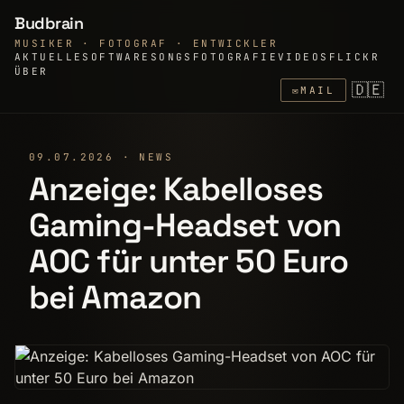
Budbrain
MUSIKER · FOTOGRAF · ENTWICKLER
AKTUELLE
SOFTWARE
SONGS
FOTOGRAFIE
VIDEOS
FLICKR
ÜBER
🇩🇪
✉
MAIL
09.07.2026 · NEWS
Anzeige: Kabelloses
Gaming-Headset von
AOC für unter 50 Euro
bei Amazon