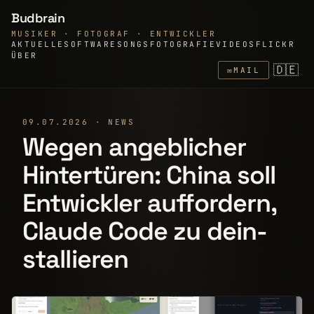
Budbrain
MUSIKER · FOTOGRAF · ENTWICKLER
AKTUELLE
SOFTWARE
SONGS
FOTOGRAFIE
VIDEOS
FLICKR
ÜBER
🇩🇪
✉
MAIL
09.07.2026 · NEWS
Wegen angeblicher
Hintertüren: China soll
Entwickler auf­for­dern,
Claude Code zu dein­
stallieren