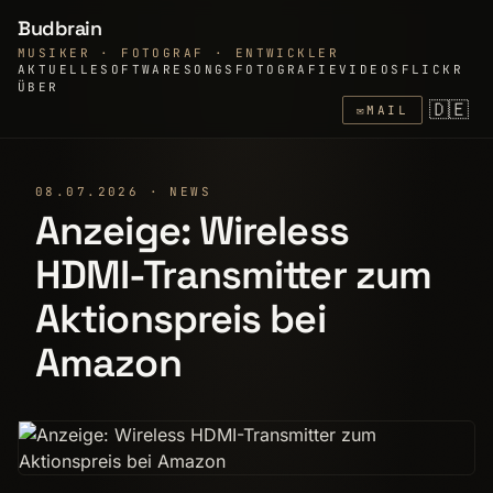
Budbrain
MUSIKER · FOTOGRAF · ENTWICKLER
AKTUELLE
SOFTWARE
SONGS
FOTOGRAFIE
VIDEOS
FLICKR
ÜBER
🇩🇪
✉
MAIL
08.07.2026 · NEWS
Anzeige: Wireless
HDMI-Transmitter zum
Aktionspreis bei
Amazon