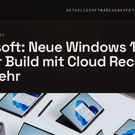
AKTUELLE
SOFTWARE
SONGS
FOT
WS
oft: Neue Windows 1
r Build mit Cloud Re
ehr