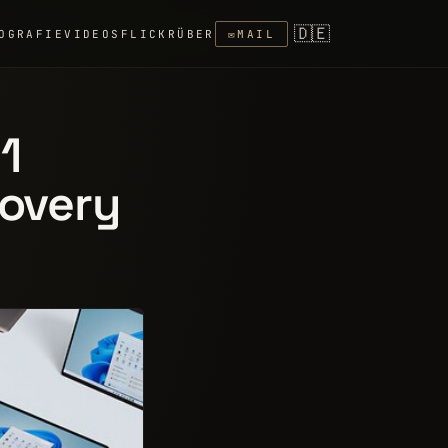
🇩🇪
OGRAFIE
VIDEOS
FLICKR
ÜBER
✉
MAIL
1
covery