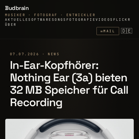
Budbrain
MUSIKER · FOTOGRAF · ENTWICKLER
AKTUELLE
SOFTWARE
SONGS
FOTOGRAFIE
VIDEOS
FLICKR
ÜBER
🇩🇪
✉
MAIL
07.07.2026 · NEWS
In-Ear-Kopfhörer:
Nothing Ear (3a) bieten
32 MB Speicher für Call
Recording