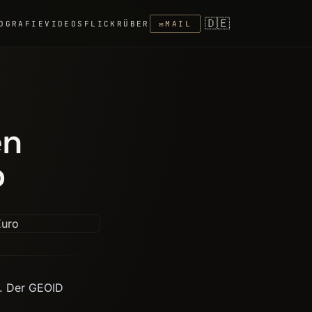
🇩🇪
OGRAFIE
VIDEOS
FLICKR
ÜBER
✉
MAIL
en
o
g. Der GEOID