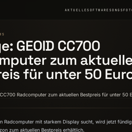
AKTUELLE
SOFTWARE
SONGS
FOT
WS
ge: GEOID CC700
mputer zum aktuell
eis für unter 50 Eur
n Radcomputer mit starkem Display sucht, wird jetzt fündi
on zum aktuellen Bestpreis erhältlich.