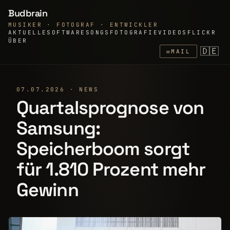
Budbrain
MUSIKER · FOTOGRAF · ENTWICKLER
AKTUELLE
SOFTWARE
SONGS
FOTOGRAFIE
VIDEOS
FLICKR
ÜBER
🇩🇪
✉
MAIL
07.07.2026 · NEWS
Quartalsprognose von
Samsung:
Speicherboom sorgt
für 1.810 Prozent mehr
Gewinn