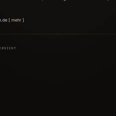
m.de [
mehr
]
ERSICHT