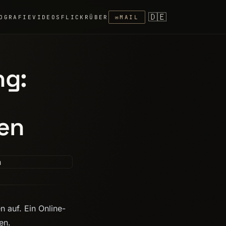
🇩🇪
OGRAFIE
VIDEOS
FLICKR
ÜBER
✉
MAIL
ng:
en
 auf. Ein Online-
en.