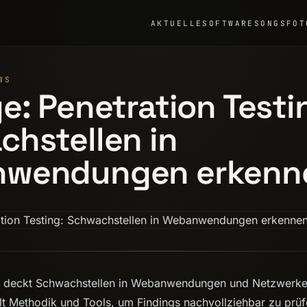
AKTUELLE
SOFTWARE
SONGS
FOT
WS
e: Penetration Testi
hstellen in
wendungen erkenn
ng deckt Schwachstellen in Webanwendungen und Netzwerken
t Methodik und Tools, um Findings nachvollziehbar zu prüf