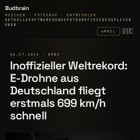
Budbrain
MUSIKER · FOTOGRAF · ENTWICKLER
AKTUELLE
SOFTWARE
SONGS
FOTOGRAFIE
VIDEOS
FLICKR
ÜBER
🇩🇪
✉
MAIL
06.07.2026 · NEWS
Inoffizieller Weltrekord:
E-Drohne aus
Deutschland fliegt
erstmals 699 km/h
schnell