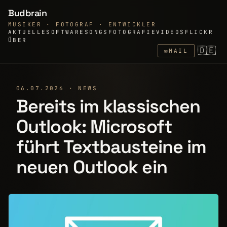
Budbrain
MUSIKER · FOTOGRAF · ENTWICKLER
AKTUELLE
SOFTWARE
SONGS
FOTOGRAFIE
VIDEOS
FLICKR
ÜBER
🇩🇪
✉
MAIL
06.07.2026 · NEWS
Bereits im klassischen
Outlook: Microsoft
führt Textbau­stei­ne im
neuen Outlook ein