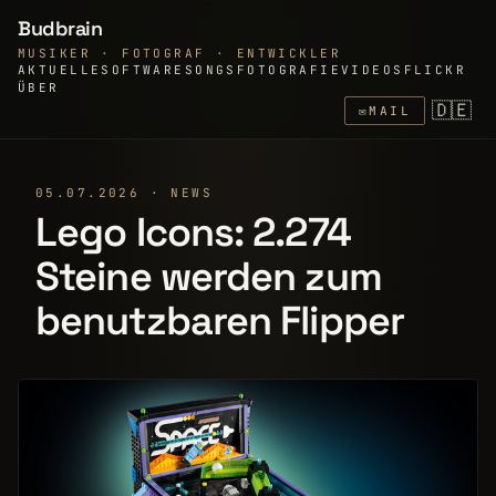
Budbrain
MUSIKER · FOTOGRAF · ENTWICKLER
AKTUELLE
SOFTWARE
SONGS
FOTOGRAFIE
VIDEOS
FLICKR
ÜBER
🇩🇪
✉
MAIL
05.07.2026 · NEWS
Lego Icons: 2.274
Steine werden zum
benutzbaren Flipper