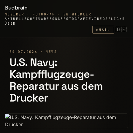
Budbrain
MUSIKER · FOTOGRAF · ENTWICKLER
AKTUELLE
SOFTWARE
SONGS
FOTOGRAFIE
VIDEOS
FLICKR
ÜBER
🇩🇪
✉
MAIL
04.07.2026 · NEWS
U.S. Navy:
Kampfflugzeuge-
Reparatur aus dem
Drucker