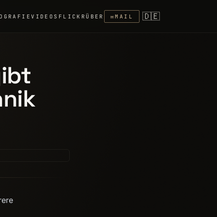
🇩🇪
OGRAFIE
VIDEOS
FLICKR
ÜBER
✉
MAIL
ibt
hnik
rere