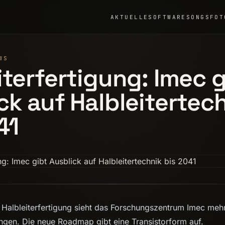
AKTUELLE
SOFTWARE
SONGS
FOT
WS
iterfertigung: Imec g
ck auf Halbleitertec
41
r Halbleiterfertigung sieht das Forschungszentrum Imec meh
ngen. Die neue Roadmap gibt eine Transistorform auf.