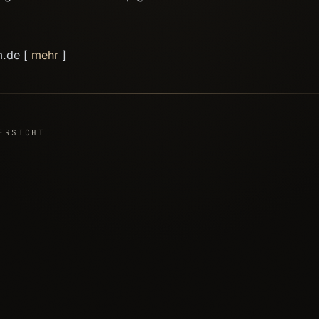
m.de [
mehr
]
ERSICHT