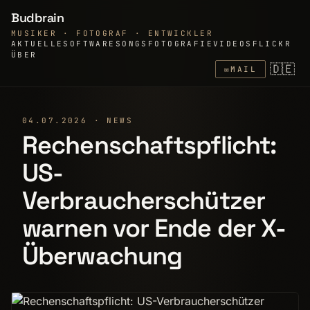
Budbrain
MUSIKER · FOTOGRAF · ENTWICKLER
AKTUELLE
SOFTWARE
SONGS
FOTOGRAFIE
VIDEOS
FLICKR
ÜBER
🇩🇪
✉
MAIL
04.07.2026 · NEWS
Rechenschaftspflicht:
US-
Verbraucherschützer
warnen vor Ende der X-
Überwachung