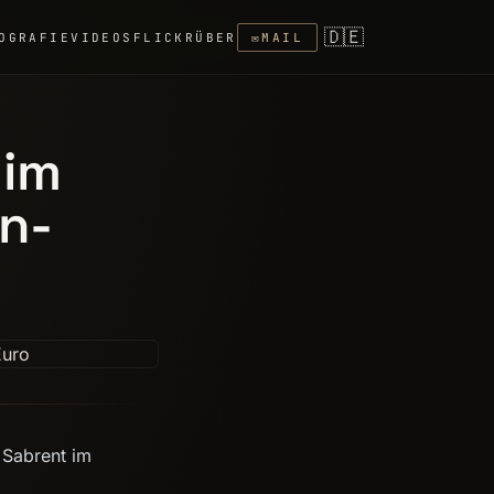
🇩🇪
OGRAFIE
VIDEOS
FLICKR
ÜBER
✉
MAIL
 im
en-
 Sabrent im