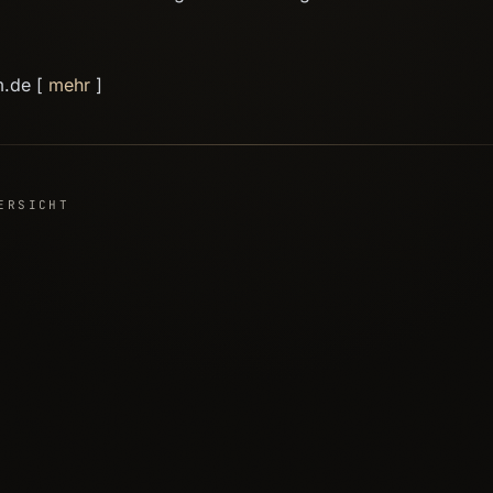
m.de [
mehr
]
ERSICHT