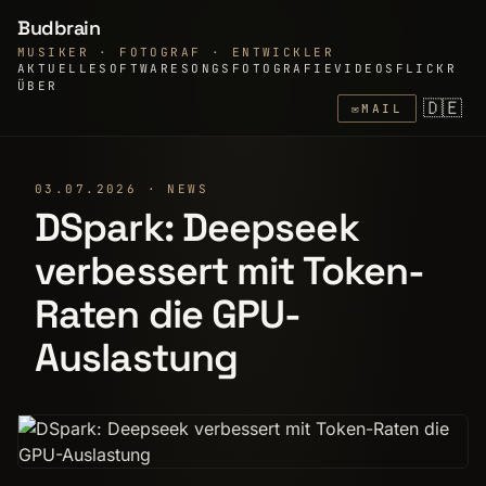
Budbrain
MUSIKER · FOTOGRAF · ENTWICKLER
AKTUELLE
SOFTWARE
SONGS
FOTOGRAFIE
VIDEOS
FLICKR
ÜBER
🇩🇪
✉
MAIL
03.07.2026 · NEWS
DSpark: Deepseek
verbessert mit Token-
Raten die GPU-
Auslastung