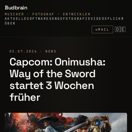
Budbrain
MUSIKER · FOTOGRAF · ENTWICKLER
AKTUELLE
SOFTWARE
SONGS
FOTOGRAFIE
VIDEOS
FLICKR
ÜBER
🇩🇪
✉
MAIL
03.07.2026 · NEWS
Capcom: Onimusha:
Way of the Sword
startet 3 Wochen
früher