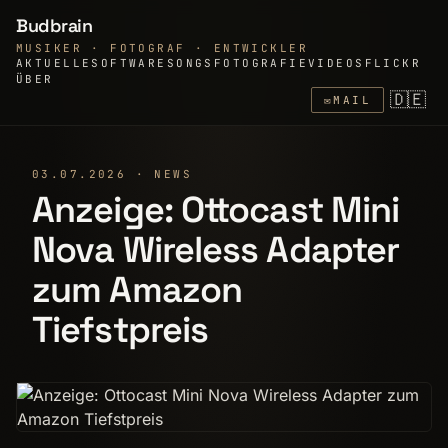
Budbrain
MUSIKER · FOTOGRAF · ENTWICKLER
AKTUELLE
SOFTWARE
SONGS
FOTOGRAFIE
VIDEOS
FLICKR
ÜBER
🇩🇪
✉
MAIL
03.07.2026 · NEWS
Anzeige: Ottocast Mini
Nova Wireless Adapter
zum Amazon
Tiefstpreis