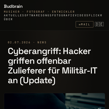
Budbrain
MUSIKER · FOTOGRAF · ENTWICKLER
AKTUELLE
SOFTWARE
SONGS
FOTOGRAFIE
VIDEOS
FLICKR
ÜBER
🇩🇪
✉
MAIL
02.07.2026 · NEWS
Cyberangriff: Hacker
griffen offenbar
Zulieferer für Militär-IT
an (Update)