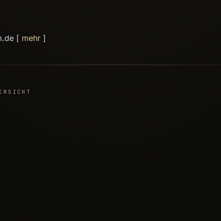
m.de [
mehr
]
ERSICHT