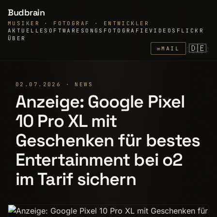
Budbrain
MUSIKER · FOTOGRAF · ENTWICKLER
AKTUELLE
SOFTWARE
SONGS
FOTOGRAFIE
VIDEOS
FLICKR
ÜBER
🇩🇪
✉
MAIL
02.07.2026 · NEWS
Anzeige: Google Pixel
10 Pro XL mit
Geschenken für bestes
Entertainment bei o2
im Tarif sichern