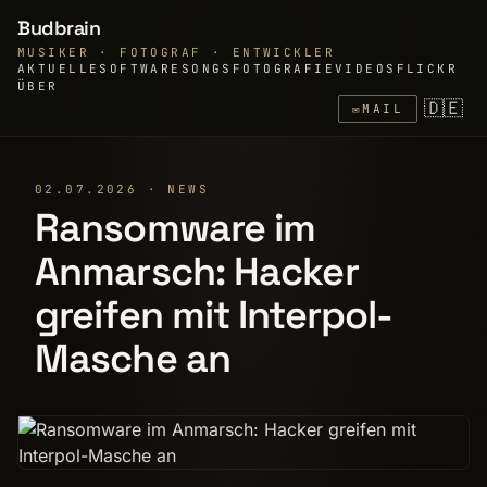
Budbrain
MUSIKER · FOTOGRAF · ENTWICKLER
AKTUELLE
SOFTWARE
SONGS
FOTOGRAFIE
VIDEOS
FLICKR
ÜBER
🇩🇪
✉
MAIL
02.07.2026 · NEWS
Ransomware im
Anmarsch: Hacker
greifen mit Interpol-
Masche an