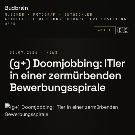
Budbrain
MUSIKER · FOTOGRAF · ENTWICKLER
AKTUELLE
SOFTWARE
SONGS
FOTOGRAFIE
VIDEOS
FLICKR
ÜBER
🇩🇪
✉
MAIL
02.07.2026 · NEWS
(g+) Doomjobbing: ITler
in einer zermürbenden
Bewerbungsspirale