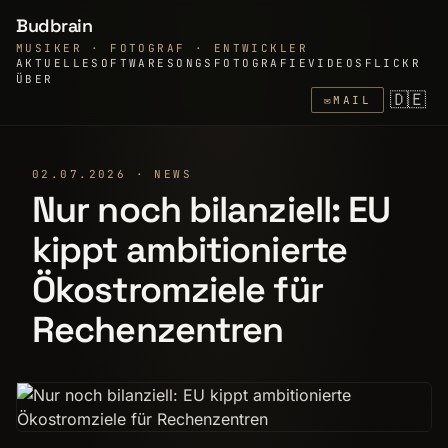
Budbrain
MUSIKER · FOTOGRAF · ENTWICKLER
AKTUELLE
SOFTWARE
SONGS
FOTOGRAFIE
VIDEOS
FLICKR
ÜBER
🇩🇪
✉
MAIL
02.07.2026 · NEWS
Nur noch bilanziell: EU
kippt ambitionierte
Ökostromziele für
Rechenzentren