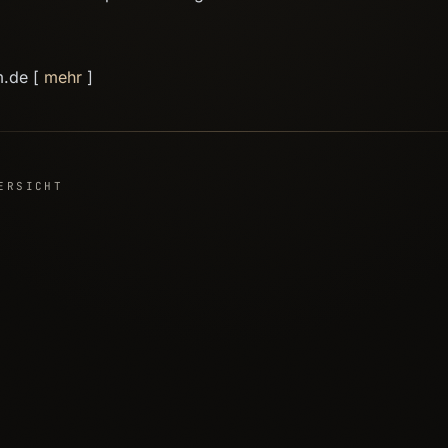
m.de [
mehr
]
ERSICHT