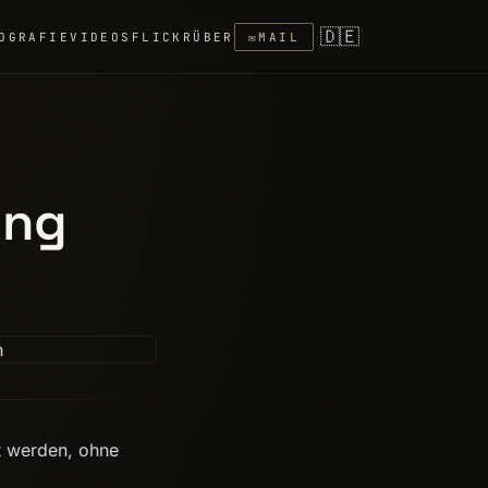
🇩🇪
OGRAFIE
VIDEOS
FLICKR
ÜBER
✉
MAIL
ung
rt werden, ohne