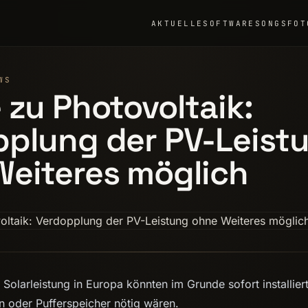
AKTUELLE
SOFTWARE
SONGS
FOT
WS
 zu Photovoltaik:
pplung der PV-Leist
Weiteres möglich
Solarleistung in Europa könnten im Grunde sofort installie
 oder Pufferspeicher nötig wären.