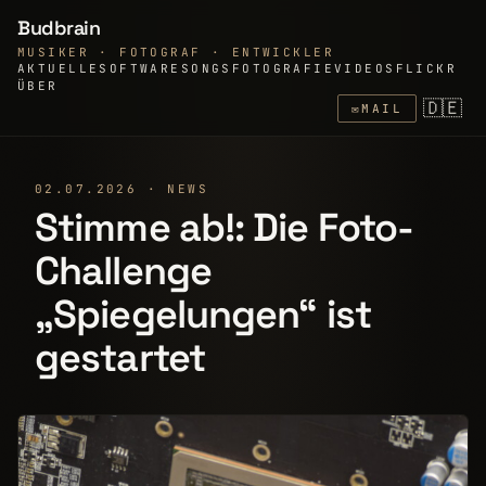
Budbrain
MUSIKER · FOTOGRAF · ENTWICKLER
AKTUELLE
SOFTWARE
SONGS
FOTOGRAFIE
VIDEOS
FLICKR
ÜBER
🇩🇪
✉
MAIL
02.07.2026 · NEWS
Stimme ab!: Die Foto-
Challenge
„Spiegelungen“ ist
gestartet