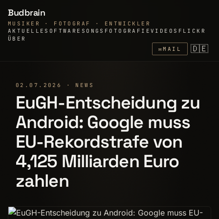
Budbrain
MUSIKER · FOTOGRAF · ENTWICKLER
AKTUELLE
SOFTWARE
SONGS
FOTOGRAFIE
VIDEOS
FLICKR
ÜBER
🇩🇪
✉
MAIL
02.07.2026 · NEWS
EuGH-Entscheidung zu
Android: Google muss
EU-Rekordstrafe von
4,125 Milliarden Euro
zahlen