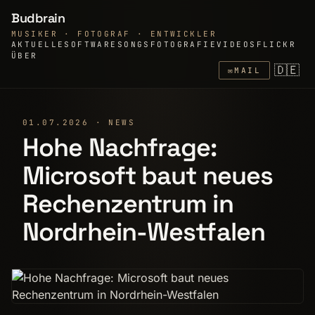
Budbrain
MUSIKER · FOTOGRAF · ENTWICKLER
AKTUELLE
SOFTWARE
SONGS
FOTOGRAFIE
VIDEOS
FLICKR
ÜBER
🇩🇪
✉
MAIL
01.07.2026 · NEWS
Hohe Nachfrage:
Microsoft baut neues
Rechenzentrum in
Nordrhein-Westfalen