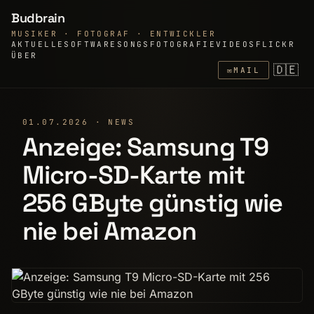
Budbrain
MUSIKER · FOTOGRAF · ENTWICKLER
AKTUELLE
SOFTWARE
SONGS
FOTOGRAFIE
VIDEOS
FLICKR
ÜBER
🇩🇪
✉
MAIL
01.07.2026 · NEWS
Anzeige: Samsung T9
Micro-SD-Karte mit
256 GByte günstig wie
nie bei Amazon