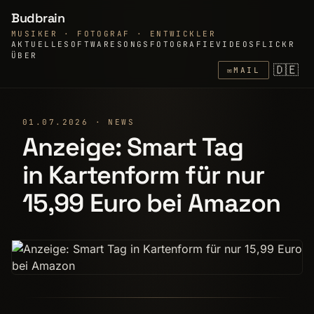
Budbrain
MUSIKER · FOTOGRAF · ENTWICKLER
AKTUELLE
SOFTWARE
SONGS
FOTOGRAFIE
VIDEOS
FLICKR
ÜBER
🇩🇪
✉
MAIL
01.07.2026 · NEWS
Anzeige: Smart Tag
in Kartenform für nur
15,99 Euro bei Amazon