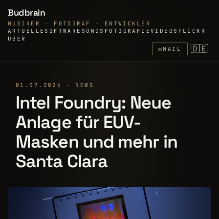
Budbrain
MUSIKER · FOTOGRAF · ENTWICKLER
AKTUELLE
SOFTWARE
SONGS
FOTOGRAFIE
VIDEOS
FLICKR
ÜBER
🇩🇪
✉
MAIL
01.07.2026 · NEWS
Intel Foundry: Neue
Anlage für EUV-
Masken und mehr in
Santa Clara