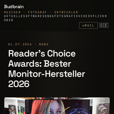
Budbrain
MUSIKER · FOTOGRAF · ENTWICKLER
AKTUELLE
SOFTWARE
SONGS
FOTOGRAFIE
VIDEOS
FLICKR
ÜBER
🇩🇪
✉
MAIL
01.07.2026 · NEWS
Reader's Choice
Awards: Bester
Monitor-Hersteller
2026