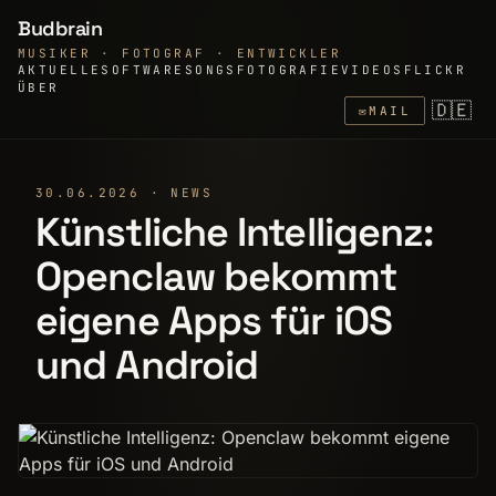
Budbrain
MUSIKER · FOTOGRAF · ENTWICKLER
AKTUELLE
SOFTWARE
SONGS
FOTOGRAFIE
VIDEOS
FLICKR
ÜBER
🇩🇪
✉
MAIL
30.06.2026 · NEWS
Künstliche Intelligenz:
Openclaw bekommt
eigene Apps für iOS
und Android