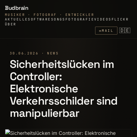
Budbrain
MUSIKER · FOTOGRAF · ENTWICKLER
AKTUELLE
SOFTWARE
SONGS
FOTOGRAFIE
VIDEOS
FLICKR
ÜBER
🇩🇪
✉
MAIL
30.06.2026 · NEWS
Sicherheitslücken im
Controller:
Elektronische
Verkehrsschilder sind
manipulierbar