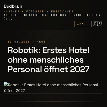
Budbrain
MUSIKER · FOTOGRAF · ENTWICKLER
AKTUELLE
SOFTWARE
SONGS
FOTOGRAFIE
VIDEOS
FLICKR
ÜBER
🇩🇪
✉
MAIL
30.06.2026 · NEWS
Robotik: Erstes Hotel
ohne menschliches
Personal öffnet 2027