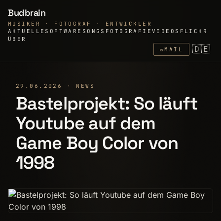
Budbrain
MUSIKER · FOTOGRAF · ENTWICKLER
AKTUELLE
SOFTWARE
SONGS
FOTOGRAFIE
VIDEOS
FLICKR
ÜBER
🇩🇪
✉
MAIL
29.06.2026 · NEWS
Bastelprojekt: So läuft
Youtube auf dem
Game Boy Color von
1998