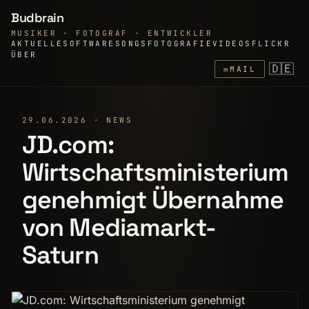
Budbrain
MUSIKER · FOTOGRAF · ENTWICKLER
AKTUELLE
SOFTWARE
SONGS
FOTOGRAFIE
VIDEOS
FLICKR
ÜBER
🇩🇪
✉
MAIL
29.06.2026 · NEWS
JD.com:
Wirtschaftsministerium
genehmigt Übernahme
von Mediamarkt-
Saturn