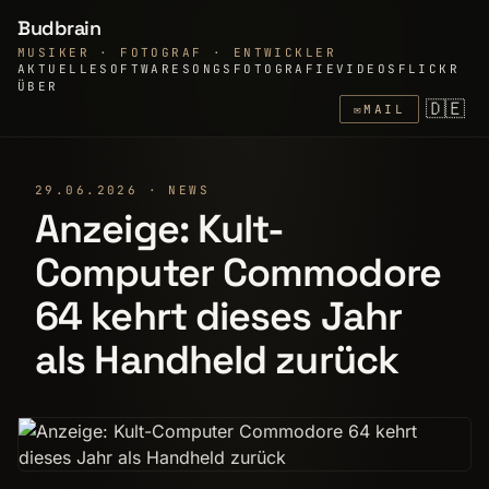
Budbrain
MUSIKER · FOTOGRAF · ENTWICKLER
AKTUELLE
SOFTWARE
SONGS
FOTOGRAFIE
VIDEOS
FLICKR
ÜBER
🇩🇪
✉
MAIL
29.06.2026 · NEWS
Anzeige: Kult-
Computer Commodore
64 kehrt dieses Jahr
als Handheld zurück