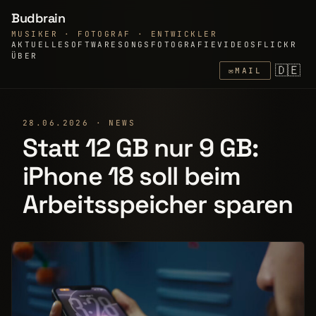
Budbrain
MUSIKER · FOTOGRAF · ENTWICKLER
AKTUELLE
SOFTWARE
SONGS
FOTOGRAFIE
VIDEOS
FLICKR
ÜBER
🇩🇪
✉
MAIL
28.06.2026 · NEWS
Statt 12 GB nur 9 GB:
iPhone 18 soll beim
Arbeitsspeicher sparen