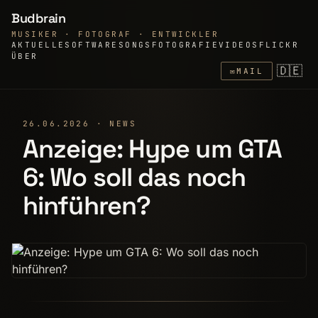
Budbrain
MUSIKER · FOTOGRAF · ENTWICKLER
AKTUELLE
SOFTWARE
SONGS
FOTOGRAFIE
VIDEOS
FLICKR
ÜBER
🇩🇪
✉
MAIL
26.06.2026 · NEWS
Anzeige: Hype um GTA
6: Wo soll das noch
hinführen?