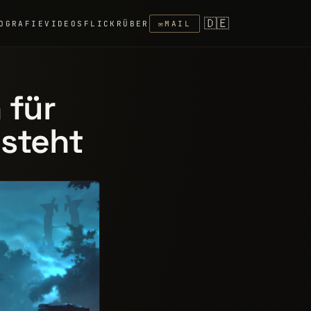
🇩🇪
OGRAFIE
VIDEOS
FLICKR
ÜBER
✉
MAIL
 für
 steht