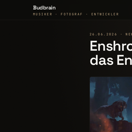
Budbrain
MUSIKER · FOTOGRAF · ENTWICKLER
26.06.2026 · NE
Enshro
das En